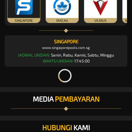
SINGAPORE
MACAU
VILNIUS
MAC
SINGAPORE
www.singaporepools.com.sg
JADWAL UNDIAN:
Senin, Rabu, Kamis, Sabtu, Minggu
WAKTU UNDIAN:
17:45:00
MEDIA
PEMBAYARAN
HUBUNGI
KAMI