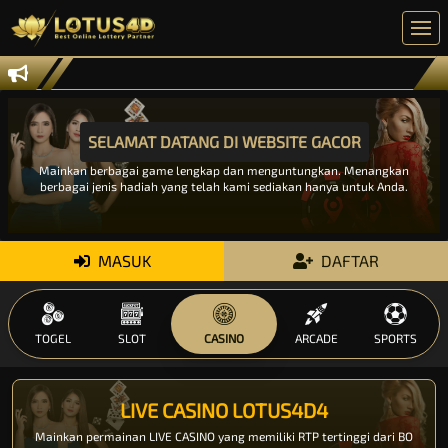
SELAMAT DATANG DI WEBSITE GACOR
Mainkan berbagai game lengkap dan menguntungkan. Menangkan
berbagai jenis hadiah yang telah kami sediakan hanya untuk Anda.
MASUK
DAFTAR
TOGEL
SLOT
CASINO
ARCADE
SPORTS
LIVE CASINO
LOTUS4D4
Mainkan permainan LIVE CASINO yang memiliki RTP tertinggi dari BO