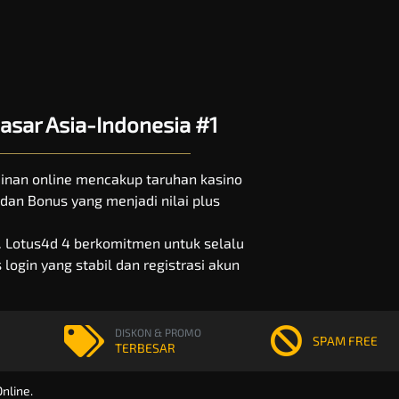
asar Asia-Indonesia #1
inan online mencakup taruhan kasino
 dan Bonus yang menjadi nilai plus
a. Lotus4d 4 berkomitmen untuk selalu
ogin yang stabil dan registrasi akun
DISKON & PROMO
SPAM FREE
TERBESAR
nline.