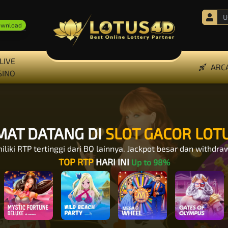
ownload
LIVE
ARC
SINO
MAT DATANG DI
SLOT GACOR
LOT
ki RTP tertinggi dari BO lainnya. Jackpot besar dan withdra
TOP RTP
HARI INI
Up to 98%