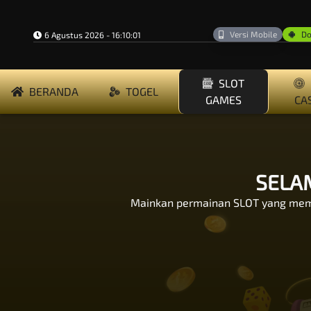
Versi Mobile
D
6 Agustus 2026 - 16:10:02
SLOT
BERANDA
TOGEL
GAMES
CA
SELA
Mainkan permainan SLOT yang memili