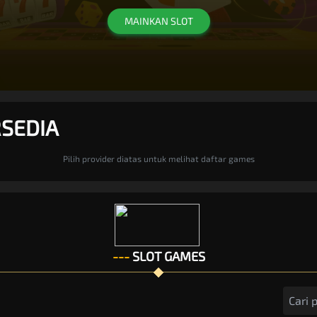
MAINKAN SLOT
SEDIA
Pilih provider diatas untuk melihat daftar games
---
SLOT GAMES