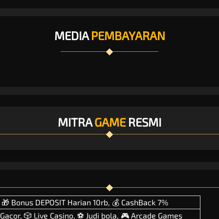
MEDIA
PEMBAYARAN
MITRA
GAME
RESMI
🎁 Bonus DEPOSIT Harian 10rb, 💰 CashBack 7%
t Gacor, 🎲 Live Casino, ⚽ Judi bola, 🎮 Arcade Games