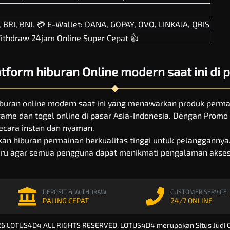
 BRI, BNI. 💳 E-Wallet: DANA, GOPAY, OVO, LINKAJA, QRIS
ithdraw 24jam Online Super Cepat 👍
tform hiburan Online modern saat ini di p
buran online modern saat ini yang menawarkan produk perma
de game dan togel online di pasar Asia-Indonesia. Dengan Promo
ecara instan dan nyaman.
kan hiburan permainan berkualitas tinggi untuk pelangganny
baru agar semua pengguna dapat menikmati pengalaman akses l
DEPOSIT & WITHDRAW
CUSTOMER SERVICE
PALING CEPAT
24/7 ONLINE
26
LOTUS4D4
ALL RIGHTS RESERVED.
LOTUS4D4
merupakan Situs Judi O