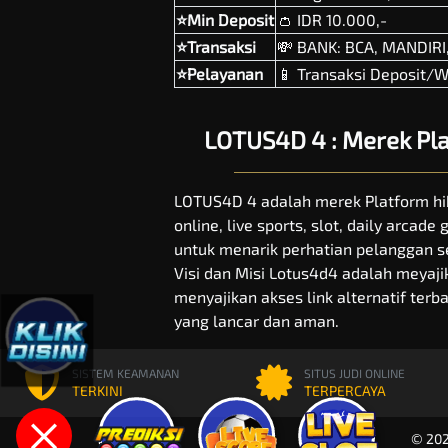
⭐Min Deposit
👛 IDR 10.000,-
⭐Transaksi
💸 BANK: BCA, MANDIRI,
⭐Pelayanan
📱 Transaksi Deposit/W
LOTUS4D 4 : Merek Pla
LOTUS4D 4 adalah merek Platform hi
online, live sports, slot, daily arca
untuk menarik perhatian pelanggan s
Visi dan Misi Lotus4d4 adalah meyaji
menyajikan akses link alternatif ter
yang lancar dan aman.
SISTEM KEAMANAN
SITUS JUDI ONLINE
TERKINI
TERPERCAYA
©
20